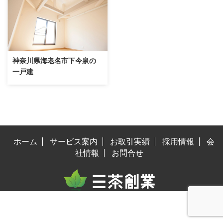
神奈川県海老名市下今泉の
一戸建
ホーム
サービス案内
お取引実績
採用情報
会
社情報
お問合せ
© 2022 SanchaSogyo