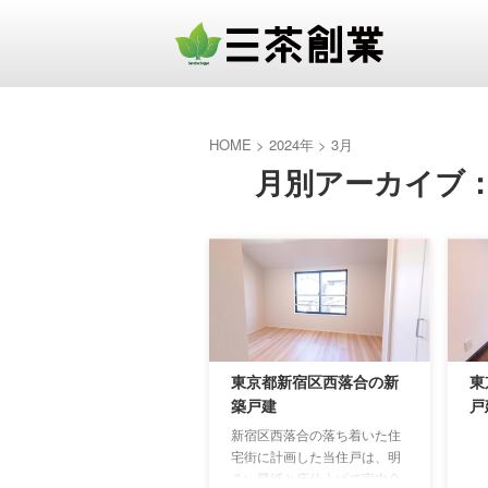
HOME
>
2024年
>
3月
月別アーカイブ：2
東京都新宿区西落合の新
東
築戸建
戸
新宿区西落合の落ち着いた住
宅街に計画した当住戸は、明
るい壁紙と床仕上げで室内全